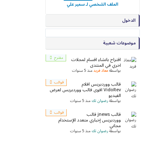
الملف الشخصي لـ سمير علي
الدخول
موضوعات شعبية
مقترح
اقتراح بانشاء اقسام لمجلات
اخري في المنتدى
بواسطة
معاذ فريد
منذ 5 سنوات
قوالب
قالب ووردبريس افلام
VidoRev اقوى قالب ووردبريس لعرض
الفيديو
بواسطة
رضوان تك
منذ 5 سنوات
قوالب
قالب jnews قالب
ووردبريس إخباري متعدد الإستخدام
مجاني
بواسطة
رضوان تك
منذ 5 سنوات