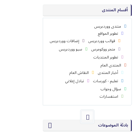
أقسام المنتدى
منتدى ووردبريس
تطوير المواقع
قوالب ووردبريس
إضافات ووردبريس
متجر ووكومرس
سيو ووردبريس
تطوير المنتديات
المنتدى العام
أخبار المنتدى
النقاش العام
تعليم - كورسات
تبادل إعلاني
سؤال وجواب
استفسارات
بادئة الموضوعات