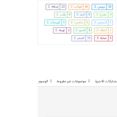
32
دروس
40
قوالب
23
إضافة
4
مقترح
9
أخبار
8
طلب
1
أدسنس
0
سكربت
5
كورسات
1
أخطاء
8
السيو
2
تهيئة
5
حماية
10
المتجر
شاركات الاخيرة
موضوعات غير مقروءة
الوسوم