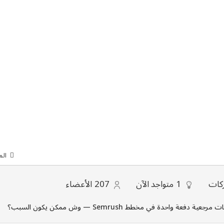
الم
كات
1
متواجد الآن
207
الأعضاء
ية دفعة واحدة في مخطط Semrush — وش ممكن يكون السبب؟