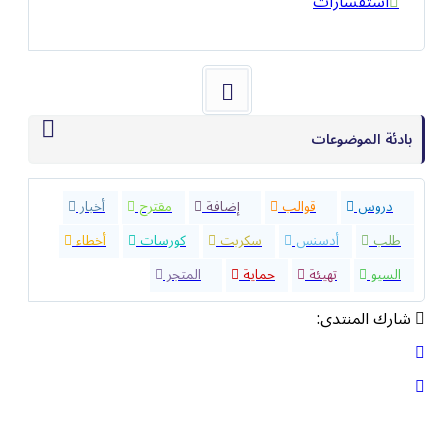
استفسارات
بادئة الموضوعات
32
دروس
40
قوالب
23
إضافة
4
مقترح
9
أخبار
8
طلب
1
أدسنس
0
سكربت
5
كورسات
1
أخطاء
8
السيو
2
تهيئة
5
حماية
10
المتجر
شارك المنتدى: