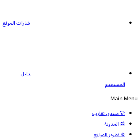
شارات الموقع
دليل
المستخدم
Main Men
🚀 منتدى تقارب
📰 المدونة
⚙️ تطوير المواقع