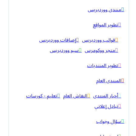
منتدى ووردبريس
تطوير المواقع
قوالب ووردبريس
إضافات ووردبريس
متجر ووكومرس
سيو ووردبريس
تطوير المنتديات
المنتدى العام
أخبار المنتدى
النقاش العام
تعليم - كورسات
تبادل إعلاني
سؤال وجواب