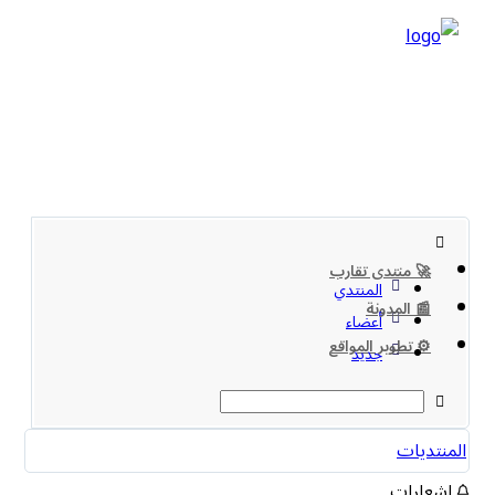
🚀 منتدى تقارب
المنتدي
📰 المدونة
أعضاء
⚙️ تطوير المواقع
جديد
المنتديات
اشعارات