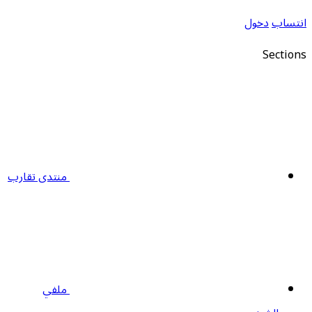
نتساب
دخول
Section
منتدى تقارب
ملفي