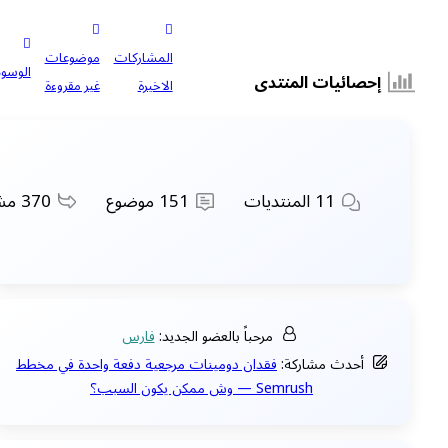
المشاركات
موضوعات
الوسوم
إحصائيات المنتدى
الاخيرة
غير مقروءة
11
المنتديات
151
موضوع
370
مشا
مرحباً بالعضو الجديد:
فارس
أحدث مشاركة:
فقدان دومينات مرجعية دفعة واحدة في مخطط
Semrush — وش ممكن يكون السبب؟