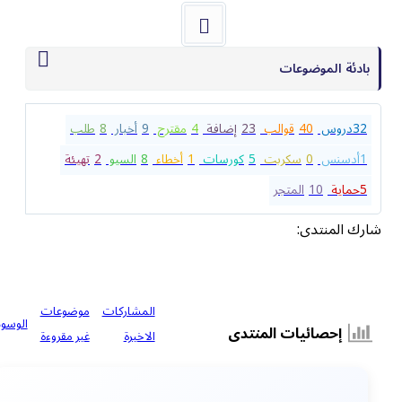
بادئة الموضوعات
32
دروس
40
قوالب
23
إضافة
4
مقترح
9
أخبار
8
طلب
1
أدسنس
0
سكربت
5
كورسات
1
أخطاء
8
السيو
2
تهيئة
5
حماية
10
المتجر
شارك المنتدى:
المشاركات
موضوعات
الوسوم
إحصائيات المنتدى
الاخيرة
غير مقروءة