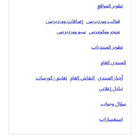
تطوير المواقع
قوالب ووردبريس
إضافات ووردبريس
متجر ووكومرس
سيو ووردبريس
تطوير المنتديات
المنتدى العام
أخبار المنتدى
النقاش العام
تعليم - كورسات
تبادل إعلاني
سؤال وجواب
استفسارات