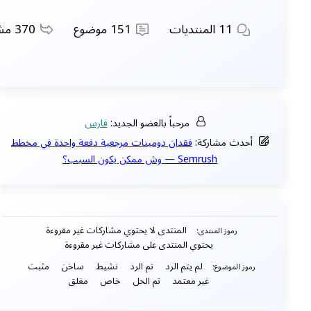
11
المنتديات
151
موضوع
370
مشا
مرحباً بالعضو الجديد:
فارس
أحدث مشاركة:
فقدان دومينات مرجعية دفعة واحدة في مخطط
Semrush — وش ممكن يكون السبب؟
المنتدى لا يحتوي مشاركات غير مقروءة
رموز المنتدى:
يحتوي المنتدى على مشاركات غير مقروءة
لم يتم الرد
تم الرد
نشيط
ساخن
مثبت
رموز الموضوع:
غير معتمد
تم الحل
خاص
مغلق