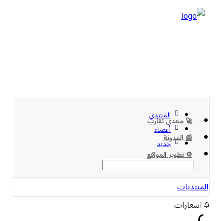
المنتدي
🚀 منتدى تقارب
أعضاء
📰 المدونة
جديد
⚙️ تطوير المواقع
المنتديات
اشعارات