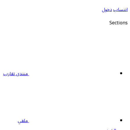
نتساب
دخول
Section
منتدى تقارب
ملفي