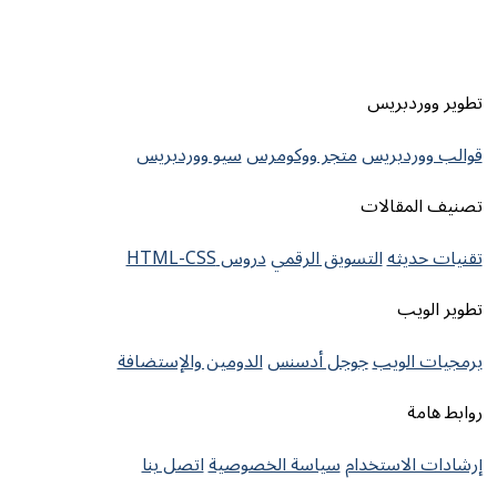
تطوير ووردبريس
قوالب ووردبريس
متجر ووكومرس
سيو ووردبريس
تصنيف المقالات
تقنيات حديثه
التسويق الرقمي
دروس HTML-CSS
تطوير الويب
برمجيات الويب
جوجل أدسنس
الدومين والإستضافة
روابط هامة
إرشادات الاستخدام
سياسة الخصوصية
اتصل بنا