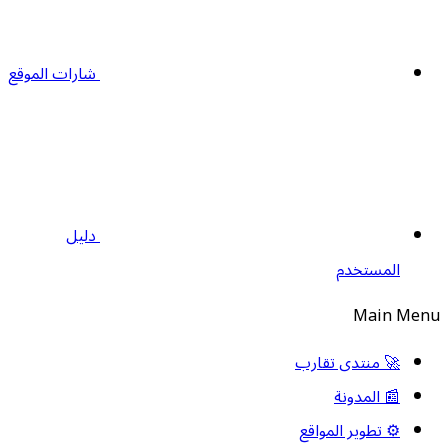
شارات الموقع
دليل
المستخدم
Main Men
🚀 منتدى تقارب
📰 المدونة
⚙️ تطوير المواقع