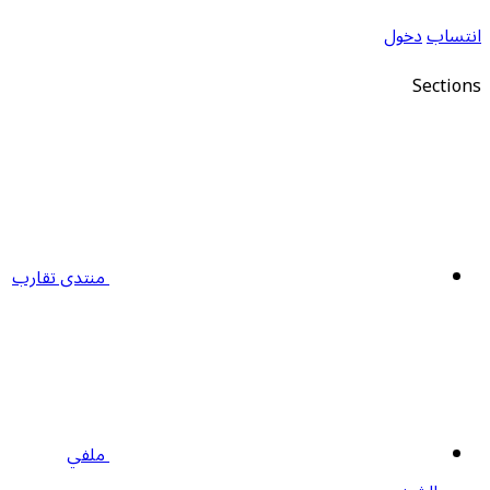
نتساب
دخول
Section
منتدى تقارب
ملفي