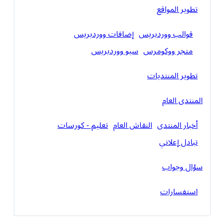
تطوير المواقع
قوالب ووردبريس
إضافات ووردبريس
متجر ووكومرس
سيو ووردبريس
تطوير المنتديات
المنتدى العام
أخبار المنتدى
النقاش العام
تعليم - كورسات
تبادل إعلاني
سؤال وجواب
استفسارات