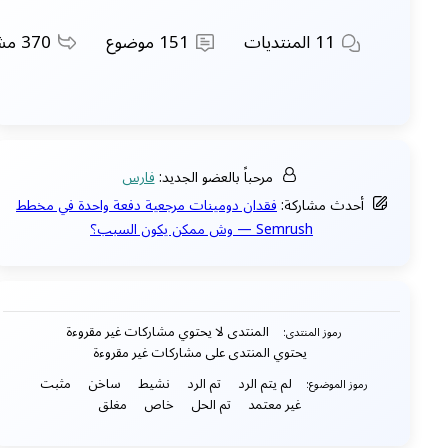
11
المنتديات
151
موضوع
370
مشا
مرحباً بالعضو الجديد:
فارس
أحدث مشاركة:
فقدان دومينات مرجعية دفعة واحدة في مخطط
Semrush — وش ممكن يكون السبب؟
المنتدى لا يحتوي مشاركات غير مقروءة
رموز المنتدى:
يحتوي المنتدى على مشاركات غير مقروءة
لم يتم الرد
تم الرد
نشيط
ساخن
مثبت
رموز الموضوع:
غير معتمد
تم الحل
خاص
مغلق