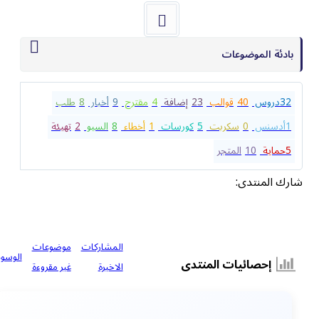
بادئة الموضوعات
32
دروس
40
قوالب
23
إضافة
4
مقترح
9
أخبار
8
طلب
1
أدسنس
0
سكربت
5
كورسات
1
أخطاء
8
السيو
2
تهيئة
5
حماية
10
المتجر
شارك المنتدى:
المشاركات
موضوعات
الوسوم
إحصائيات المنتدى
الاخيرة
غير مقروءة