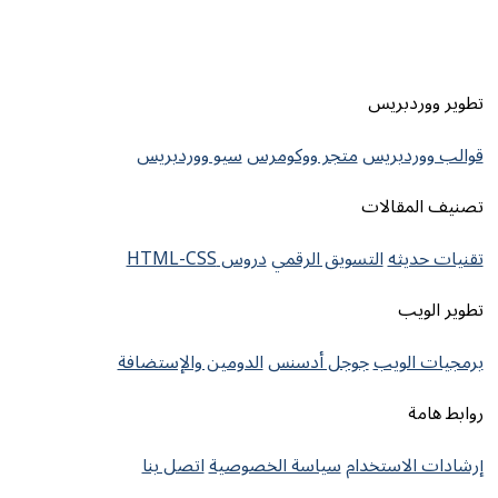
تطوير ووردبريس
قوالب ووردبريس
متجر ووكومرس
سيو ووردبريس
تصنيف المقالات
تقنيات حديثه
التسويق الرقمي
دروس HTML-CSS
تطوير الويب
برمجيات الويب
جوجل أدسنس
الدومين والإستضافة
روابط هامة
إرشادات الاستخدام
سياسة الخصوصية
اتصل بنا