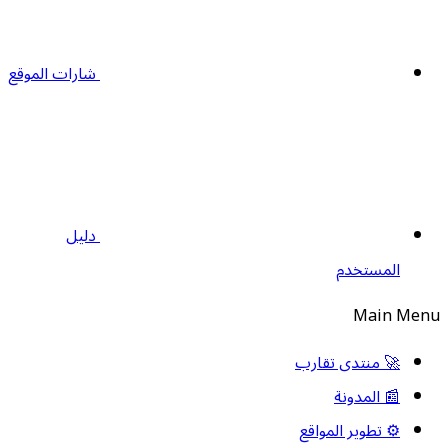
شارات الموقع
دليل
المستخدم
Main Men
🚀 منتدى تقارب
📰 المدونة
⚙️ تطوير المواقع