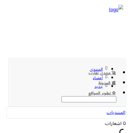
المنتدي
🚀 منتدى تقارب
أعضاء
📰 المدونة
جديد
⚙️ تطوير المواقع
المنتديات
اشعارات