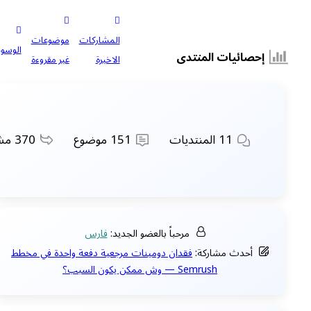
المشاركات
موضوعات
الوسوم
إحصائيات المنتدى
الاخيرة
غير مقروءة
11
المنتديات
151
موضوع
370
مشا
مرحباً بالعضو الجديد:
فارس
أحدث مشاركة:
فقدان دومينات مرجعية دفعة واحدة في مخطط
Semrush — وش ممكن يكون السبب؟