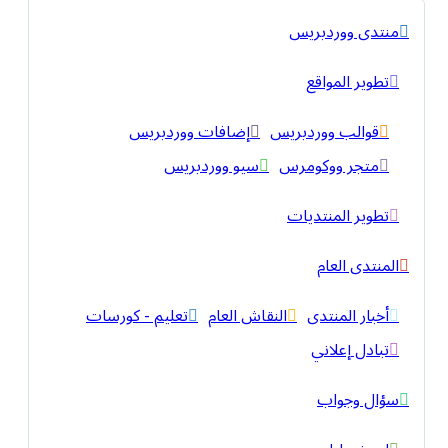
منتدى ووردبريس
تطوير المواقع
قوالب ووردبريس
إضافات ووردبريس
متجر ووكومرس
سيو ووردبريس
تطوير المنتديات
المنتدى العام
أخبار المنتدى
النقاش العام
تعليم - كورسات
تبادل إعلاني
سؤال وجواب