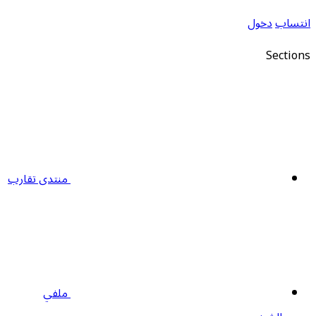
نتساب
دخول
Section
منتدى تقارب
ملفي