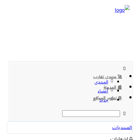
🚀 منتدى تقارب
المنتدي
📰 المدونة
أعضاء
⚙️ تطوير المواقع
جديد
المنتديات
اشعارات