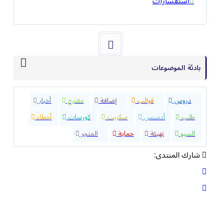
استفسارات
بادئة الموضوعات
32
دروس
40
قوالب
23
إضافة
4
مقترح
9
أخبار
8
طلب
1
أدسنس
0
سكربت
5
كورسات
1
أخطاء
8
السيو
2
تهيئة
5
حماية
10
المتجر
شارك المنتدى: