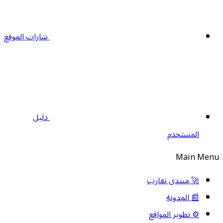
شارات الموقع
دليل
المستخدم
Main Men
🚀 منتدى تقارب
📰 المدونة
⚙️ تطوير المواقع