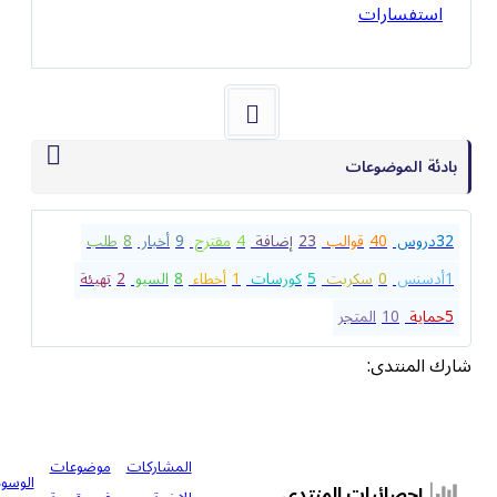
استفسارات
بادئة الموضوعات
32
دروس
40
قوالب
23
إضافة
4
مقترح
9
أخبار
8
طلب
1
أدسنس
0
سكربت
5
كورسات
1
أخطاء
8
السيو
2
تهيئة
5
حماية
10
المتجر
شارك المنتدى:
المشاركات
موضوعات
الوسوم
إحصائيات المنتدى