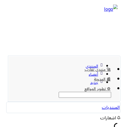
المنتدي
🚀 منتدى تقارب
أعضاء
📰 المدونة
جديد
⚙️ تطوير المواقع
المنتديات
اشعارات