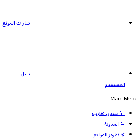
شارات الموقع
دليل
المستخدم
Main Men
🚀 منتدى تقارب
📰 المدونة
⚙️ تطوير المواقع