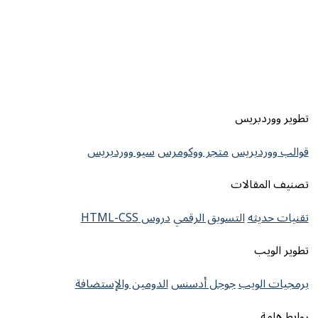
تطوير ووردبريس
قوالب ووردبريس
متجر ووكومرس
سيو ووردبريس
تصنيف المقالات
تقنيات حديثه
التسويق الرقمي
دروس HTML-CSS
تطوير الويب
برمجيات الويب
جوجل أدسنس
الدومين والإستضافة
روابط هامة