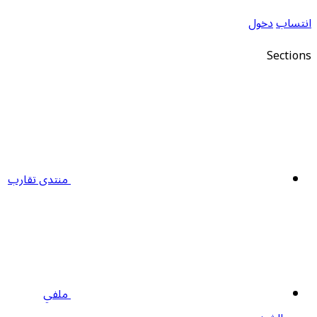
نتساب
دخول
Section
منتدى تقارب
ملفي