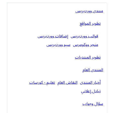
منتدى ووردبريس
تطوير المواقع
قوالب ووردبريس
إضافات ووردبريس
متجر ووكومرس
سيو ووردبريس
تطوير المنتديات
المنتدى العام
أخبار المنتدى
النقاش العام
تعليم - كورسات
تبادل إعلاني
سؤال وجواب