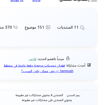
الاخيرة
غير مقروءة
11
المنتديات
151
موضوع
370
مشا
مرحباً بالعضو الجديد:
فارس
أحدث مشاركة:
فقدان دومينات مرجعية دفعة واحدة في مخطط
Semrush — وش ممكن يكون السبب؟
المنتدى لا يحتوي مشاركات غير مقروءة
رموز المنتدى:
يحتوي المنتدى على مشاركات غير مقروءة