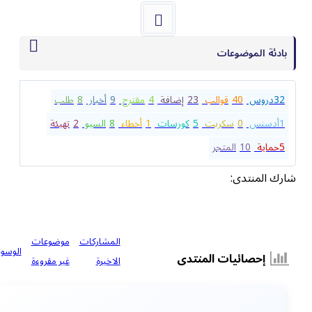
بادئة الموضوعات
32
دروس
40
قوالب
23
إضافة
4
مقترح
9
أخبار
8
طلب
1
أدسنس
0
سكربت
5
كورسات
1
أخطاء
8
السيو
2
تهيئة
5
حماية
10
المتجر
شارك المنتدى:
المشاركات
موضوعات
الوسوم
إحصائيات المنتدى
الاخيرة
غير مقروءة