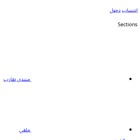
نتساب
دخول
Section
منتدى تقارب
ملفي