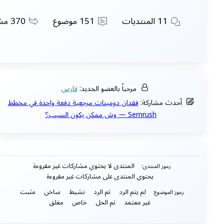
11
المنتديات
151
موضوع
370
مشا
مرحباً بالعضو الجديد:
فارس
أحدث مشاركة:
فقدان دومينات مرجعية دفعة واحدة في مخطط
Semrush — وش ممكن يكون السبب؟
المنتدى لا يحتوي مشاركات غير مقروءة
رموز المنتدى:
يحتوي المنتدى على مشاركات غير مقروءة
لم يتم الرد
تم الرد
نشيط
ساخن
مثبت
رموز الموضوع:
غير معتمد
تم الحل
خاص
مغلق