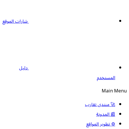
شارات الموقع
دليل
المستخدم
Main Men
🚀 منتدى تقارب
📰 المدونة
⚙️ تطوير المواقع