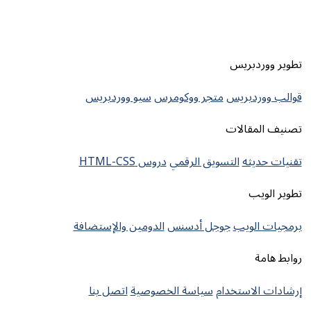
تطوير ووردبريس
قوالب ووردبريس
متجر ووكومرس
سيو ووردبريس
تصنيف المقالات
تقنيات حديثه
التسويق الرقمي
دروس HTML-CSS
تطوير الويب
برمجيات الويب
جوجل أدسنس
الدومين والإستضافة
روابط هامة
إرشادات الاستخدام
سياسة الخصوصية
اتصل بنا