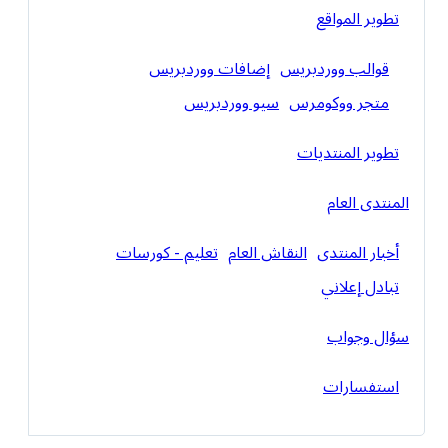
تطوير المواقع
قوالب ووردبريس
إضافات ووردبريس
متجر ووكومرس
سيو ووردبريس
تطوير المنتديات
المنتدى العام
أخبار المنتدى
النقاش العام
تعليم - كورسات
تبادل إعلاني
سؤال وجواب
استفسارات