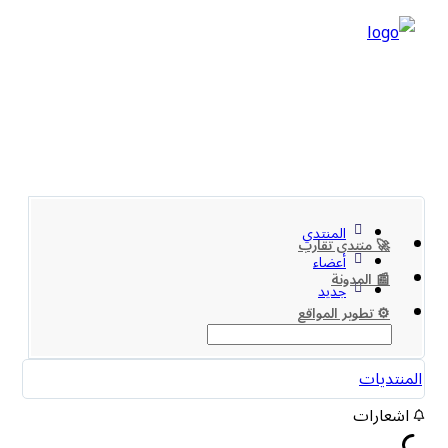
المنتدي
🚀 منتدى تقارب
أعضاء
📰 المدونة
جديد
⚙️ تطوير المواقع
المنتديات
اشعارات