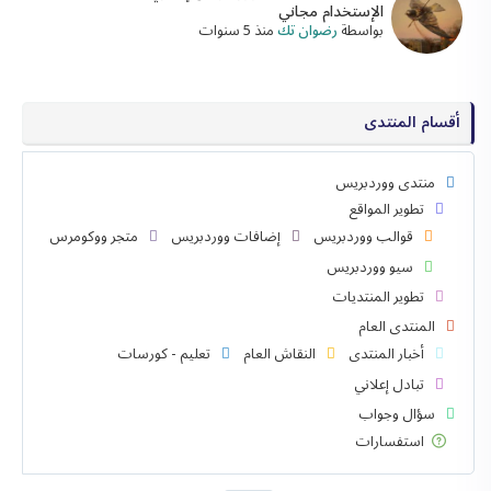
الإستخدام مجاني
بواسطة
رضوان تك
منذ 5 سنوات
أقسام المنتدى
منتدى ووردبريس
تطوير المواقع
قوالب ووردبريس
إضافات ووردبريس
متجر ووكومرس
سيو ووردبريس
تطوير المنتديات
المنتدى العام
أخبار المنتدى
النقاش العام
تعليم - كورسات
تبادل إعلاني
سؤال وجواب
استفسارات