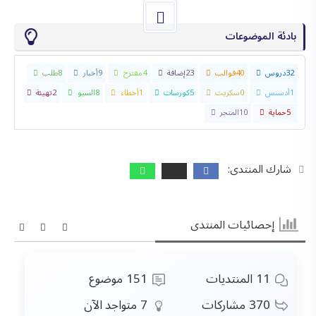
بادئة الموضوعات
32
دروس
40
قوالب
23
إضافة
4
مقترح
9
أخبار
8
طلب
1
أدسنس
0
سكربت
5
كورسات
1
أخطاء
8
السيو
2
تهيئة
5
حماية
10
المتجر
شارك المنتدى:
إحصائيات المنتدى
11
المنتديات
151
موضوع
370
مشاركات
7
متواجد الآن