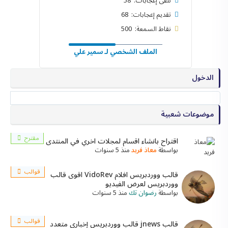
تلقى إعجابات: 58
تقديم إعجابات: 68
نقاط السمعة: 500
الملف الشخصي لـ سمير علي
الدخول
موضوعات شعبية
مقترح
اقتراح بانشاء اقسام لمجلات اخري في المنتدى
بواسطة
معاذ فريد
منذ 5 سنوات
قوالب
قالب ووردبريس افلام VidoRev اقوى قالب
ووردبريس لعرض الفيديو
بواسطة
رضوان تك
منذ 5 سنوات
قوالب
قالب jnews قالب ووردبريس إخباري متعدد