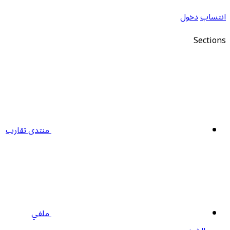
نتساب
دخول
Section
منتدى تقارب
ملفي