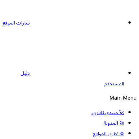
شارات الموقع
دليل
المستخدم
Main Men
🚀 منتدى تقارب
📰 المدونة
⚙️ تطوير المواقع