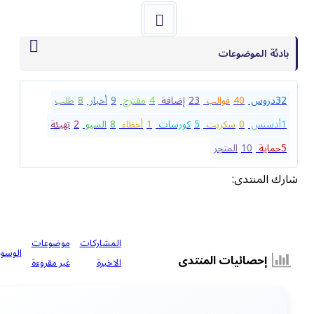
بادئة الموضوعات
32
دروس
40
قوالب
23
إضافة
4
مقترح
9
أخبار
8
طلب
1
أدسنس
0
سكربت
5
كورسات
1
أخطاء
8
السيو
2
تهيئة
5
حماية
10
المتجر
شارك المنتدى:
المشاركات
موضوعات
الوسوم
إحصائيات المنتدى
الاخيرة
غير مقروءة