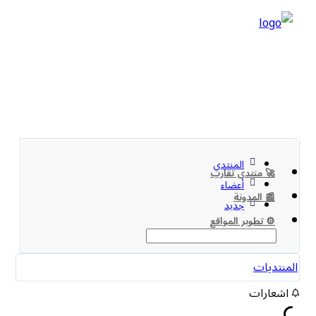
المنتدي
🚀 منتدى تقارب
أعضاء
📰 المدونة
جديد
⚙️ تطوير المواقع
المنتديات
اشعارات