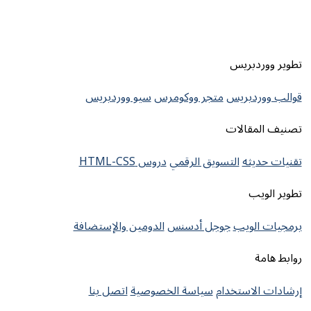
تطوير ووردبريس
قوالب ووردبريس
متجر ووكومرس
سيو ووردبريس
تصنيف المقالات
تقنيات حديثه
التسويق الرقمي
دروس HTML-CSS
تطوير الويب
برمجيات الويب
جوجل أدسنس
الدومين والإستضافة
روابط هامة
إرشادات الاستخدام
سياسة الخصوصية
اتصل بنا