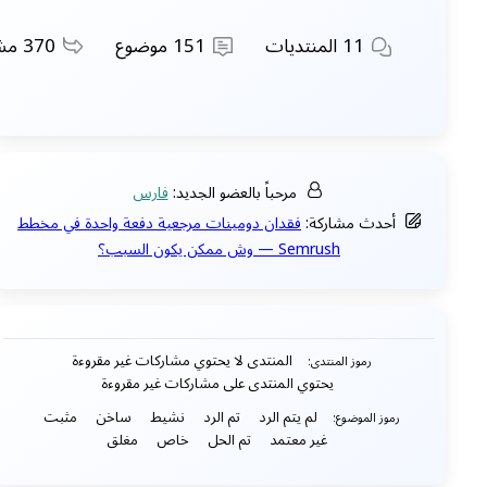
11
المنتديات
151
موضوع
370
مشا
مرحباً بالعضو الجديد:
فارس
أحدث مشاركة:
فقدان دومينات مرجعية دفعة واحدة في مخطط
Semrush — وش ممكن يكون السبب؟
المنتدى لا يحتوي مشاركات غير مقروءة
رموز المنتدى:
يحتوي المنتدى على مشاركات غير مقروءة
لم يتم الرد
تم الرد
نشيط
ساخن
مثبت
رموز الموضوع:
غير معتمد
تم الحل
خاص
مغلق