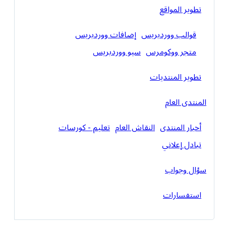
تطوير المواقع
قوالب ووردبريس
إضافات ووردبريس
متجر ووكومرس
سيو ووردبريس
تطوير المنتديات
المنتدى العام
أخبار المنتدى
النقاش العام
تعليم - كورسات
تبادل إعلاني
سؤال وجواب
استفسارات