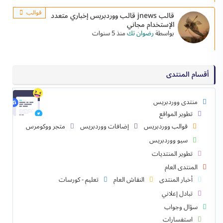
قوالب
قالب jnews قالب ووردبريس إخباري متعدد
الإستخدام مجاني
بواسطة
رضوان تك
منذ 5 سنوات
أقسام المنتدى
منتدى ووردبريس
تطوير المواقع
قوالب ووردبريس
إضافات ووردبريس
متجر ووكومرس
سيو ووردبريس
تطوير المنتديات
المنتدى العام
أخبار المنتدى
النقاش العام
تعليم - كورسات
تبادل إعلاني
سؤال وجواب
استفسارات