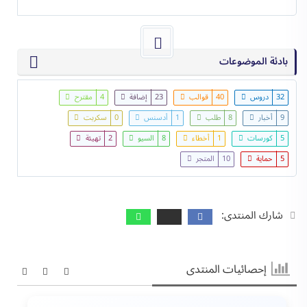
بادئة الموضوعات
32
دروس
40
قوالب
23
إضافة
4
مقترح
9
أخبار
8
طلب
1
أدسنس
0
سكربت
5
كورسات
1
أخطاء
8
السيو
2
تهيئة
5
حماية
10
المتجر
شارك المنتدى:
إحصائيات المنتدى