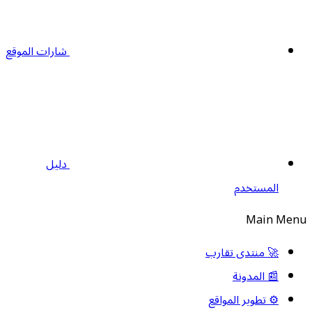
شارات الموقع
دليل
المستخدم
Main Men
🚀 منتدى تقارب
📰 المدونة
⚙️ تطوير المواقع