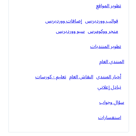
تطوير المواقع
قوالب ووردبريس
إضافات ووردبريس
متجر ووكومرس
سيو ووردبريس
تطوير المنتديات
المنتدى العام
أخبار المنتدى
النقاش العام
تعليم - كورسات
تبادل إعلاني
سؤال وجواب
استفسارات