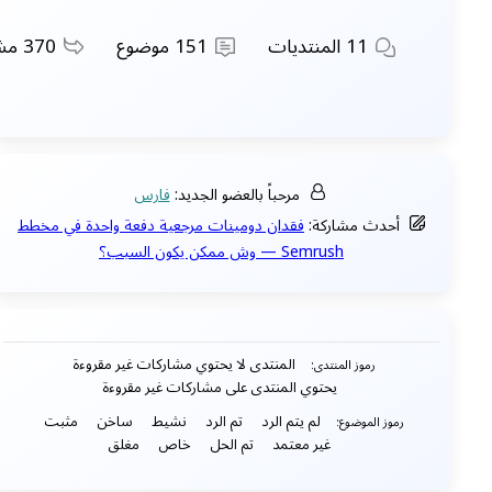
11
المنتديات
151
موضوع
370
مشا
مرحباً بالعضو الجديد:
فارس
أحدث مشاركة:
فقدان دومينات مرجعية دفعة واحدة في مخطط
Semrush — وش ممكن يكون السبب؟
المنتدى لا يحتوي مشاركات غير مقروءة
رموز المنتدى:
يحتوي المنتدى على مشاركات غير مقروءة
لم يتم الرد
تم الرد
نشيط
ساخن
مثبت
رموز الموضوع:
غير معتمد
تم الحل
خاص
مغلق