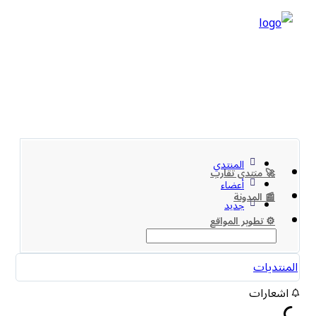
المنتدي
🚀 منتدى تقارب
أعضاء
📰 المدونة
جديد
⚙️ تطوير المواقع
المنتديات
اشعارات