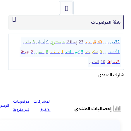
بادئة الموضوعات
32
دروس
40
قوالب
23
إضافة
4
مقترح
9
أخبار
8
طلب
1
أدسنس
0
سكربت
5
كورسات
1
أخطاء
8
السيو
2
تهيئة
5
حماية
10
المتجر
شارك المنتدى:
المشاركات
موضوعات
الوسوم
إحصائيات المنتدى
الاخيرة
غير مقروءة