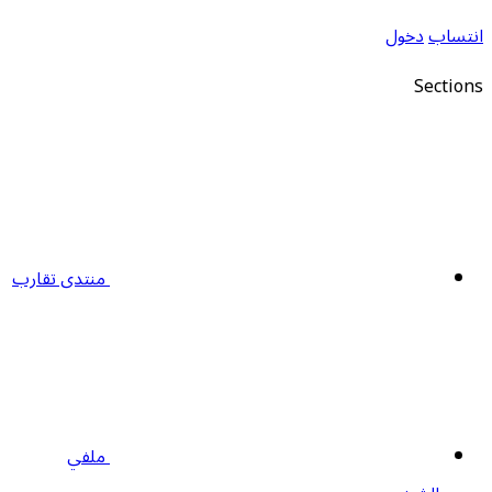
نتساب
دخول
Section
منتدى تقارب
ملفي