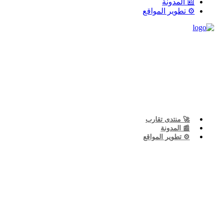
📰 المدونة
⚙️ تطوير المواقع
🚀 منتدى تقارب
📰 المدونة
⚙️ تطوير المواقع