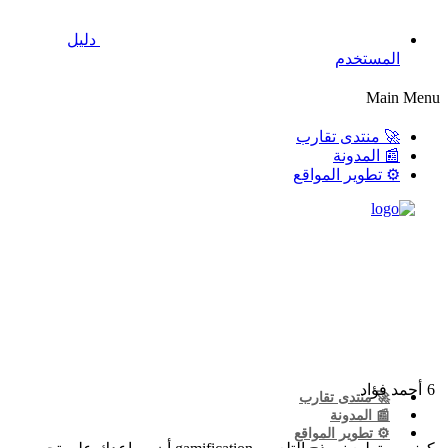
دليل
المستخدم
Main Menu
🚀 منتدى تقارب
📰 المدونة
⚙️ تطوير المواقع
6
أحمد فؤاد
🚀 منتدى تقارب
📰 المدونة
⚙️ تطوير المواقع