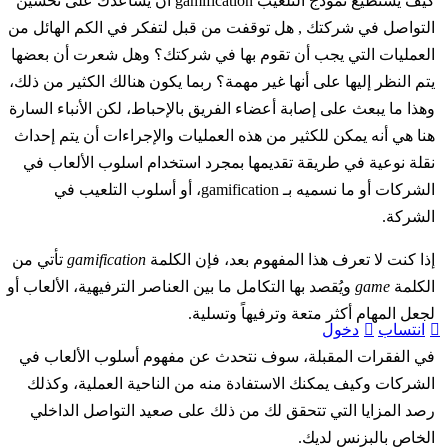
كيف يستطيع نموذج التلعيب gamification أن يساعدك على تحسين
التواصل في شركتك , هل توقفت من قبل لتفكر في الكم الهائل من
العمليات التي يجب أن تقوم بها في شركتك؟ وهل شعرت أن بعضها
يتم النظر إليها على أنها غير مهمة؟ ربما يكون هنالك الكثير من ذلك،
وهذا ما يبعث على إصابة أعضاء الفريق بالإحباط، لكن الأنباء السارة
هنا هي أنه يمكن للكثير من هذه العمليات والإجراءات أن يتم إحداث
نقلة نوعية في طريقة تقديمها بمجرد استخدام اسلوب الألعاب في
الشركات أو ما نسميه بـ gamification، أو أسلوب التلعيب في
الشركة.
إذا كنت لا تعرف هذا المفهوم بعد، فإن الكلمة
gamification
تأتي من
الكلمة
game
ويُقصد بها التكامل ما بين العناصر الترفيهية، الألعاب أو
لجعل المهام أكثر متعة وترفيهاً وتسلية.
انتساب
دخول
في الفقرات المقبلة، سوف نتحدث عن مفهوم أسلوب الألعاب في
الشركات وكيف يمكنك الاستفادة منه من الناحية العملية، وكذلك
رصد المزايا التي تتحقق لك من ذلك على صعيد التواصل الداخلي
الخاص بالبزنس لديك.