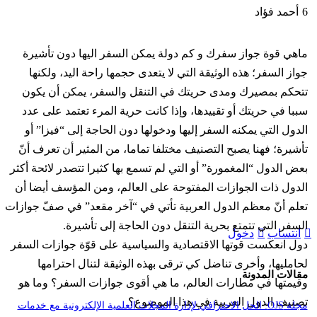
6
أحمد فؤاد
ماهي قوة جواز سفرك و كم دولة يمكن السفر اليها دون تأشيرة
جواز السفر؛ هذه الوثيقة التي لا يتعدى حجمها راحة اليد، ولكنها
تتحكم بمصيرك ومدى حريتك في التنقل والسفر، يمكن أن يكون
سببا في حريتك أو تقييدها، وإذا كانت حرية المرء تعتمد على عدد
الدول التي يمكنه السفر إليها ودخولها دون الحاجة إلى “فيزا” أو
تأشيرة؛ فهنا يصبح التصنيف مختلفا تماما، من المثير أن تعرف أنّ
بعض الدول “المغمورة” أو التي لم تسمع بها كثيرا تتصدر لائحة أكثر
الدول ذات الجوازات المفتوحة على العالم، ومن المؤسف أيضا أن
تعلم أنّ معظم الدول العربية تأتي في “آخر مقعد” في صفّ جوازات
السفر التي تتمتع بحرية التنقل دون الحاجة إلى تأشيرة.
انتساب
دخول
دول انعكست قوتها الاقتصادية والسياسية على قوّة جوازات السفر
لحامليها، وأخرى تناضل كي ترقى بهذه الوثيقة لتنال احترامها
مقالات المدونة
وقيمتها في مطارات العالم، ما هي أقوى جوازات السفر؟ وما هو
تصنيف الدول العربية في هذا الموضوع؟
مجلة OJS: الحل الاحترافي لإدارة المجلات العلمية الإلكترونية مع خدمات