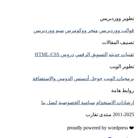
تطوير ووردبريس
قوالب ووردبريس
متجر ووكومرس
سيو ووردبريس
تصنيف المقالات
تقنيات حديثه
التسويق الرقمي
دروس HTML-CSS
تطوير الويب
برمجيات الويب
جوجل أدسنس
الدومين والإستضافة
روابط هامة
إرشادات الاستخدام
سياسة الخصوصية
اتصل بنا
2011-2025 منتدى تقارب
❤️ proudly powered by wordpress