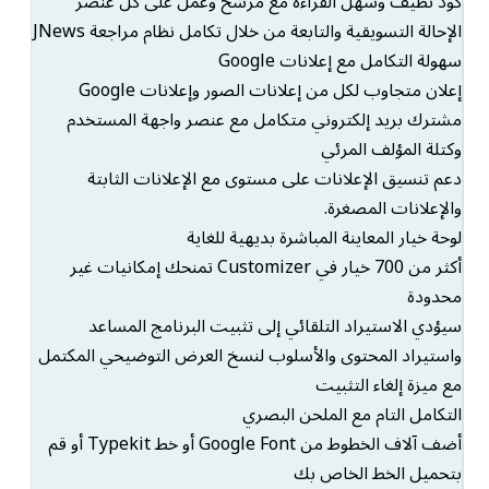
كود نظيف وسهل القراءة مع مرشح وعمل على كل عنصر
الإحالة التسويقية والتابعة من خلال تكامل نظام مراجعة JNews
سهولة التكامل مع إعلانات Google
إعلان متجاوب لكل من إعلانات الصور وإعلانات Google
مشترك بريد إلكتروني متكامل مع عنصر واجهة المستخدم
وكتلة المؤلف المرئي
دعم تنسيق الإعلانات على مستوى مع الإعلانات الثابتة
والإعلانات المصغرة.
لوحة خيار المعاينة المباشرة بديهية للغاية
أكثر من 700 خيار في Customizer تمنحك إمكانيات غير
محدودة
سيؤدي الاستيراد التلقائي إلى تثبيت البرنامج المساعد
واستيراد المحتوى والأسلوب لنسخ العرض التوضيحي المكتمل
مع ميزة إلغاء التثبيت
التكامل التام مع الملحن البصري
أضف آلاف الخطوط من Google Font أو خط Typekit أو قم
بتحميل الخط الخاص بك