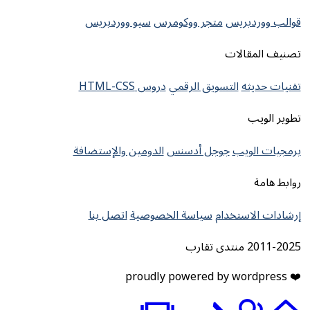
قوالب ووردبريس
متجر ووكومرس
سيو ووردبريس
تصنيف المقالات
تقنيات حديثه
التسويق الرقمي
دروس HTML-CSS
تطوير الويب
برمجيات الويب
جوجل أدسنس
الدومين والإستضافة
روابط هامة
إرشادات الاستخدام
سياسة الخصوصية
اتصل بنا
2011-2025 منتدى تقارب
❤️ proudly powered by wordpress