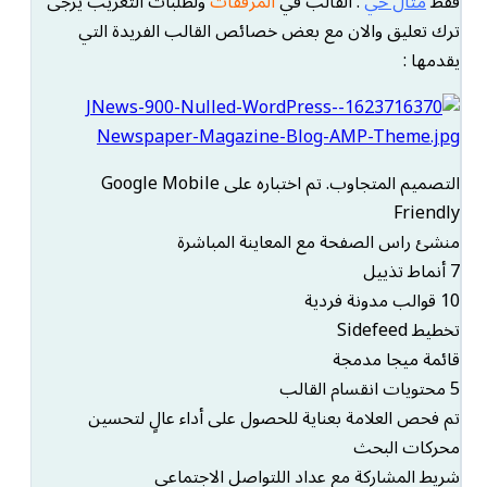
فقط
مثال حي
. القالب في
المرفقات
ولطلبات التعريب يرجى
ترك تعليق والان مع بعض خصائص القالب الفريدة التي
يقدمها :
التصميم المتجاوب. تم اختباره على Google Mobile
Friendly
منشئ راس الصفحة مع المعاينة المباشرة
7 أنماط تذييل
10 قوالب مدونة فردية
تخطيط Sidefeed
قائمة ميجا مدمجة
5 محتويات انقسام القالب
تم فحص العلامة بعناية للحصول على أداء عالٍ لتحسين
محركات البحث
شريط المشاركة مع عداد اللتواصل الاجتماعي