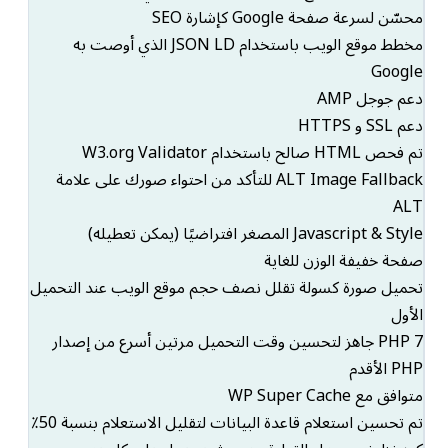
محسّن لسرعة صفحة Google كإشارة SEO
مخطط موقع الويب باستخدام JSON LD الذي أوصت به
Google
دعم جوجل AMP
دعم SSL و HTTPS
تم فحص HTML صالح باستخدام W3.org Validator
ALT Image Fallback للتأكد من احتواء صورك على علامة
ALT
Javascript & Style المصغر افتراضيًا (يمكن تعطيله)
صفحة خفيفة الوزن للغاية
تحميل صورة كسولة تقلل نصف حجم موقع الويب عند التحميل
الأول
PHP 7 جاهز لتحسين وقت التحميل مرتين أسرع من إصدار
PHP الأقدم
متوافق مع WP Super Cache
تم تحسين استعلام قاعدة البيانات لتقليل الاستعلام بنسبة 50٪