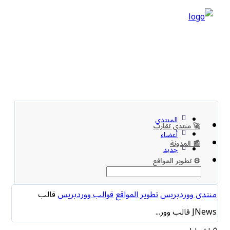
المنتدي
🚀 منتدى تقارب
أعضاء
📰 المدونة
جديد
⚙️ تطوير المواقع
منتدى ووردبريس
تطوير المواقع
قوالب ووردبريس
قالب
JNews قالب وور...