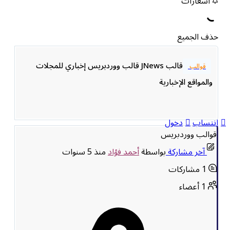
اشعارات
حذف الجميع
قالب JNews قالب ووردبريس إخباري للمجلات
قوالب
والمواقع الإخبارية
انتساب
دخول
قوالب ووردبريس
آخر مشاركة
بواسطة
أحمد فؤاد
منذ 5 سنوات
1
مشاركات
1
أعضاء