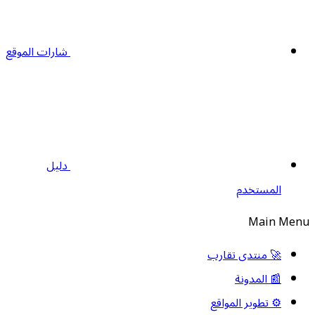
شارات الموقع
دليل
المستخدم
Main Men
🚀 منتدى تقارب
📰 المدونة
⚙️ تطوير المواقع