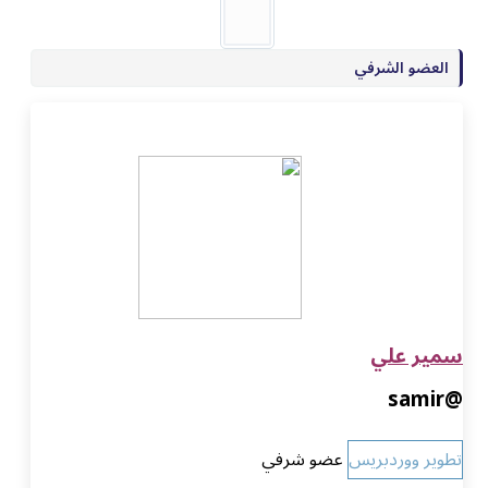
العضو الشرفي
سمير علي
@samir
تطوير ووردبريس
عضو شرفي