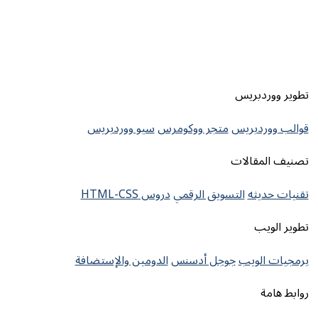
تطوير ووردبريس
قوالب ووردبريس
متجر ووكومرس
سيو ووردبريس
تصنيف المقالات
تقنيات حديثه
التسويق الرقمي
دروس HTML-CSS
تطوير الويب
برمجيات الويب
جوجل أدسنس
الدومين والإستضافة
روابط هامة