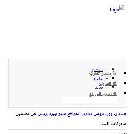
المنتدي
🚀 منتدى تقارب
أعضاء
📰 المدونة
جديد
⚙️ تطوير المواقع
منتدى ووردبريس
تطوير المواقع
سيو ووردبريس
هل تحسين
محركات الب...