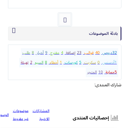
بادئة الموضوعات
32
دروس
40
قوالب
23
إضافة
4
مقترح
9
أخبار
8
طلب
1
أدسنس
0
سكربت
5
كورسات
1
أخطاء
8
السيو
2
تهيئة
5
حماية
10
المتجر
شارك المنتدى:
المشاركات
موضوعات
الوسوم
إحصائيات المنتدى
الاخيرة
غير مقروءة