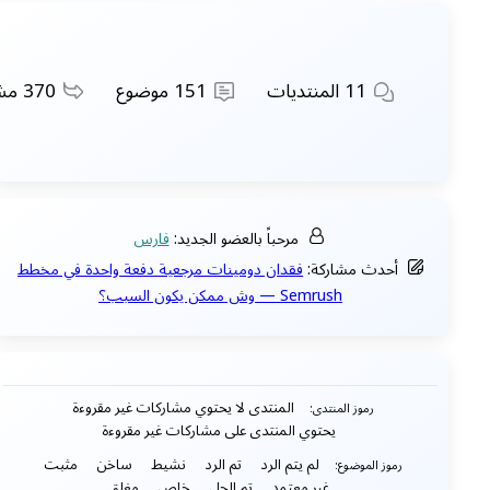
11
المنتديات
151
موضوع
370
مشا
مرحباً بالعضو الجديد:
فارس
أحدث مشاركة:
فقدان دومينات مرجعية دفعة واحدة في مخطط
Semrush — وش ممكن يكون السبب؟
المنتدى لا يحتوي مشاركات غير مقروءة
رموز المنتدى:
يحتوي المنتدى على مشاركات غير مقروءة
لم يتم الرد
تم الرد
نشيط
ساخن
مثبت
رموز الموضوع:
غير معتمد
تم الحل
خاص
مغلق