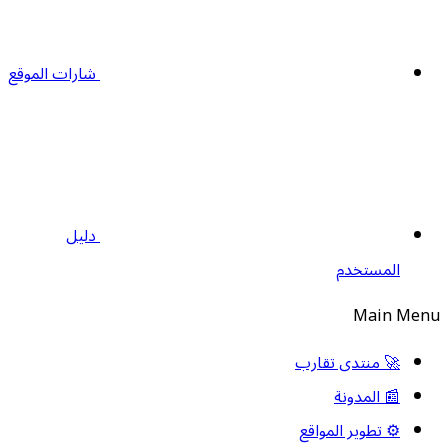
شارات الموقع
دليل
المستخدم
Main Men
🚀 منتدى تقارب
📰 المدونة
⚙️ تطوير المواقع