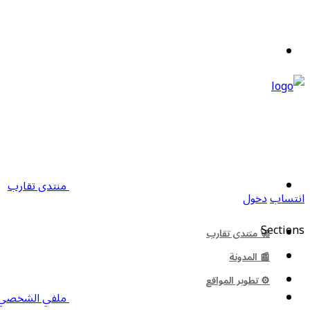
منتدى تقارب
انتساب
دخول
Sections
🚀 منتدى تقارب
📰 المدونة
⚙️ تطوير المواقع
ملفي الشخصي