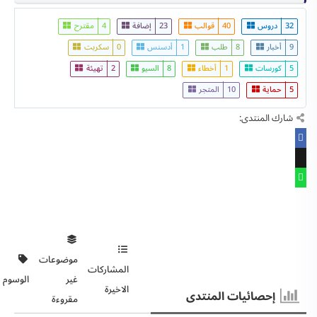
32
دروس
40
قوالب
23
إضافة
4
مقترح
9
أخبار
8
طلب
1
أدسنس
0
سكربت
5
كورسات
1
أخطاء
8
السيو
2
تهيئة
5
حماية
10
المتجر
شارك المنتدى:
موضوعات
المشاركات
غير
الوسوم
الاخيرة
إحصائيات المنتدى
مقروءة