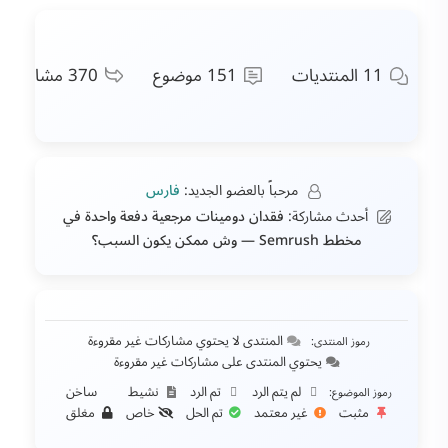
11
المنتديات
151
موضوع
370
مشاركات
مرحباً بالعضو الجديد:
فارس
أحدث مشاركة:
فقدان دومينات مرجعية دفعة واحدة في
مخطط Semrush — وش ممكن يكون السبب؟
المنتدى لا يحتوي مشاركات غير مقروءة
رموز المنتدى:
يحتوي المنتدى على مشاركات غير مقروءة
لم يتم الرد
تم الرد
نشيط
ساخن
رموز الموضوع:
مثبت
غير معتمد
تم الحل
خاص
مغلق