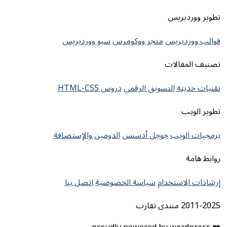
تطوير ووردبريس
قوالب ووردبريس
متجر ووكومرس
سيو ووردبريس
تصنيف المقالات
تقنيات حديثه
التسويق الرقمي
دروس HTML-CSS
تطوير الويب
برمجيات الويب
جوجل أدسنس
الدومين والإستضافة
روابط هامة
إرشادات الاستخدام
سياسة الخصوصية
اتصل بنا
2011-2025 منتدى تقارب