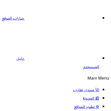
شارات الموقع
دليل
المستخدم
Main Men
🚀 منتدى تقارب
📰 المدونة
⚙️ تطوير المواقع