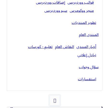
قوالب ووردبريس
إضافات ووردبريس
متجر ووكومرس
سيو ووردبريس
تطوير المنتديات
المنتدى العام
أخبار المنتدى
النقاش العام
تعليم - كورسات
تبادل إعلاني
سؤال وجواب
استفسارات