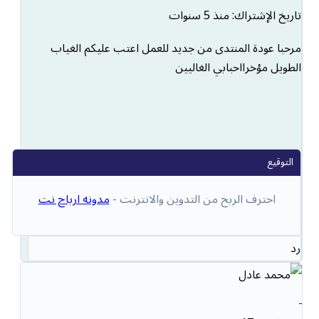
تاريخ الإشتراك: منذ 5 سنوات
مرحبا عودة المنتدى من جديد للعمل اعتب عليكم الغياب
الطويل مؤخرااحبابي الغاليين
احترف الربح من التدوين والانترنت -
مدونه ارباح نت
رد