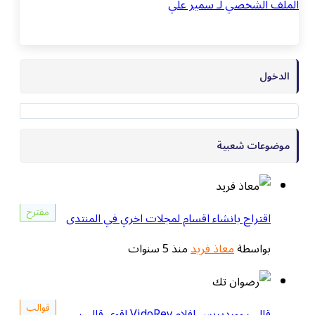
الملف الشخصي لـ سمير علي
الدخول
موضوعات شعبية
مقترح
اقتراح بانشاء اقسام لمجلات اخري في المنتدى
بواسطة
معاذ فريد
منذ 5 سنوات
قوالب
قالب ووردبريس افلام VidoRev اقوى قالب