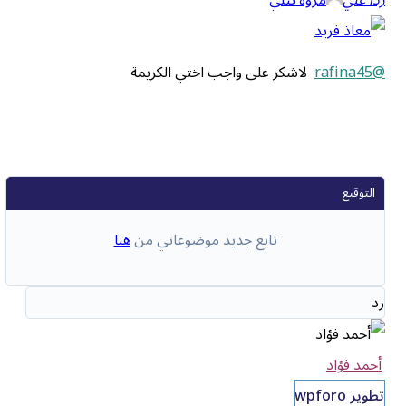
@rafina45
لاشكر على واجب اختي الكريمة
تابع جديد موضوعاتي من
هنا
رد
أحمد فؤاد
تطوير wpforo