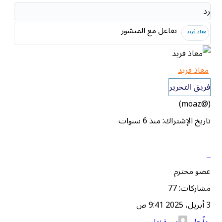
رد
تفاعل مع المنشور
معاذ فريد
معاذ فريد
فريق التحرير
(@moaz)
تاريخ الإشتراك: منذ 6 سنوات
عضو محترم
مشاركات: 77
3 أبريل، 2025 9:41 ص
رداً علي
مروة نتلي