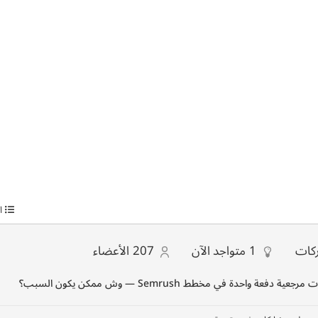
ا
كات
1
متواجد الآن
207
الأعضاء
 دفعة واحدة في مخطط Semrush — وش ممكن يكون السبب؟