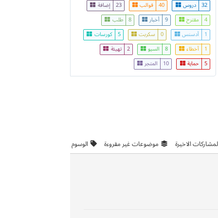
32
دروس
40
قوالب
23
إضافة
4
مقترح
9
أخبار
8
طلب
1
أدسنس
0
سكربت
5
كورسات
1
أخطاء
8
السيو
2
تهيئة
5
حماية
10
المتجر
لمشاركات الاخيرة
موضوعات غير مقروءة
الوسوم