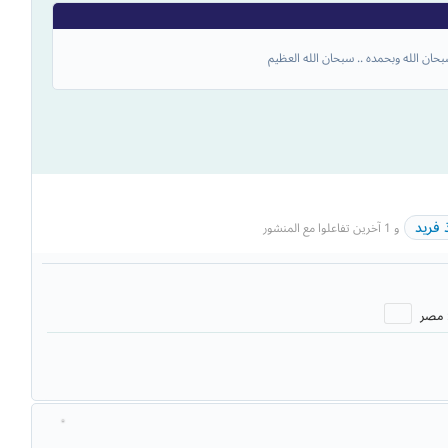
حان الله وبحمده .. سبحان الله العظيم
 فريد
و 1 آخرين تفاعلوا مع المنشور
مصر