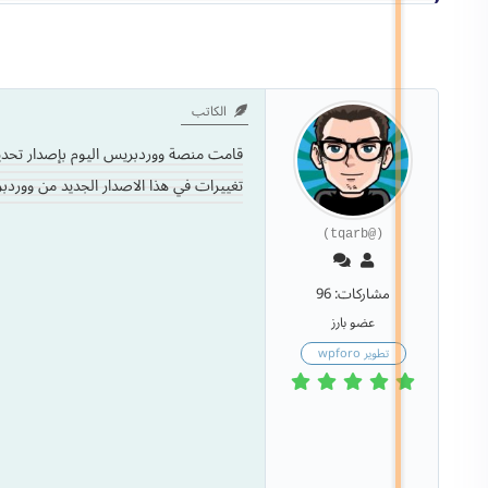
الكاتب
تغييرات في هذا الاصدار الجديد من وورد
(@tqarb)
مشاركات: 96
عضو بارز
تطوير wpforo