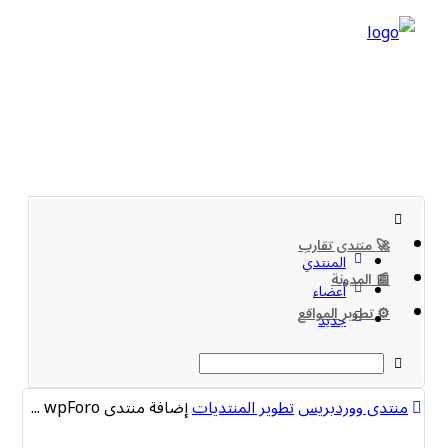
🚀 منتدى تقارب
المنتدي
📰 المدونة
أعضاء
⚙️ تطوير المواقع
جديد
منتدى ووردبريس
تطوير المنتديات
إضافة منتدى wpForo ...