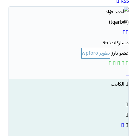
RSS
(@tqarb)
مشاركات: 96
عضو بارز
تطوير wpforo
الكاتب