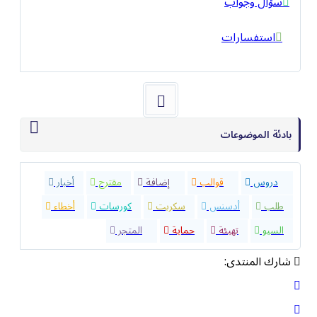
سؤال وجواب
استفسارات
بادئة الموضوعات
32
دروس
40
قوالب
23
إضافة
4
مقترح
9
أخبار
8
طلب
1
أدسنس
0
سكربت
5
كورسات
1
أخطاء
8
السيو
2
تهيئة
5
حماية
10
المتجر
شارك المنتدى: