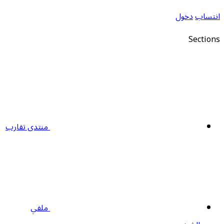
نتساب
دخول
Section
منتدى تقارب
ملفي