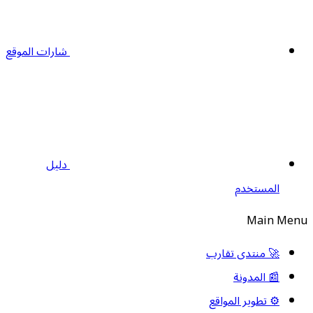
شارات الموقع
دليل
المستخدم
Main Men
🚀 منتدى تقارب
📰 المدونة
⚙️ تطوير المواقع