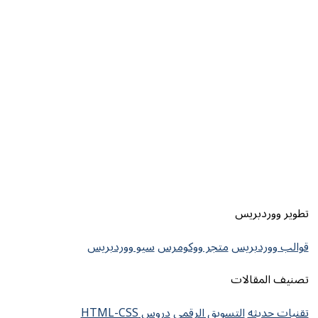
تطوير ووردبريس
قوالب ووردبريس
متجر ووكومرس
سيو ووردبريس
تصنيف المقالات
تقنيات حديثه
التسويق الرقمي
دروس HTML-CSS