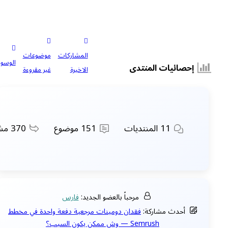
المشاركات
موضوعات
الوسوم
إحصائيات المنتدى
الاخيرة
غير مقروءة
11
المنتديات
151
موضوع
370
مشا
مرحباً بالعضو الجديد:
فارس
أحدث مشاركة:
فقدان دومينات مرجعية دفعة واحدة في مخطط
Semrush — وش ممكن يكون السبب؟