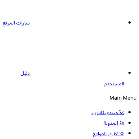
شارات الموقع
دليل
المستخدم
Main Men
🚀 منتدى تقارب
📰 المدونة
⚙️ تطوير المواقع