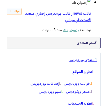
قوالب
قالب jnews قالب ووردبريس إخباري متعدد
الإستخدام مجاني
بواسطة
رضوان تك
منذ 5 سنوات
أقسام المنتدى
منتدى ووردبريس
تطوير المواقع
قوالب ووردبريس
إضافات ووردبريس
متجر ووكومرس
سيو ووردبريس
تطوير المنتديات