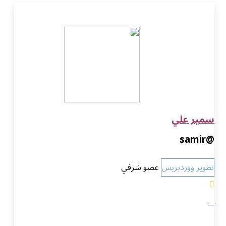
سمير علي
@samir
تطوير ووردبريس
عضو شرفي