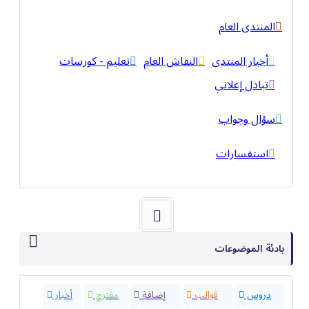
المنتدى العام
أخبار المنتدى
النقاش العام
تعليم - كورسات
تبادل إعلاني
سؤال وجواب
استفسارات
بادئة الموضوعات
32
دروس
40
قوالب
23
إضافة
4
مقترح
9
أخبار