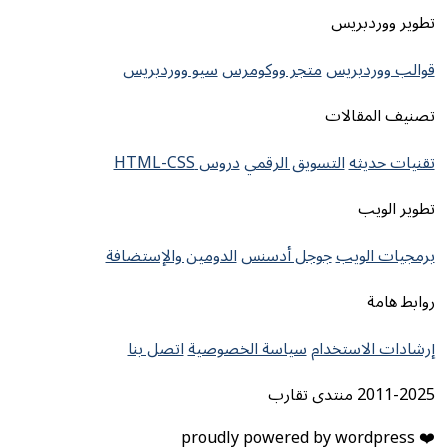
تطوير ووردبريس
قوالب ووردبريس
متجر ووكومرس
سيو ووردبريس
تصنيف المقالات
تقنيات حديثه
التسويق الرقمي
دروس HTML-CSS
تطوير الويب
برمجيات الويب
جوجل أدسنس
الدومين والإستضافة
روابط هامة
إرشادات الاستخدام
سياسة الخصوصية
اتصل بنا
2011-2025 منتدى تقارب
❤️ proudly powered by wordpress