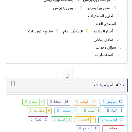
متجر ووكومرس
سيو ووردبريس
تطوير المنتديات
المنتدى العام
أخبار المنتدى
النقاش العام
تعليم - كورسات
تبادل إعلاني
سؤال وجواب
استفسارات
بادئة الموضوعات
32
دروس
40
قوالب
23
إضافة
4
مقترح
9
أخبار
8
طلب
1
أدسنس
0
سكربت
5
كورسات
1
أخطاء
8
السيو
2
تهيئة
5
حماية
10
المتجر