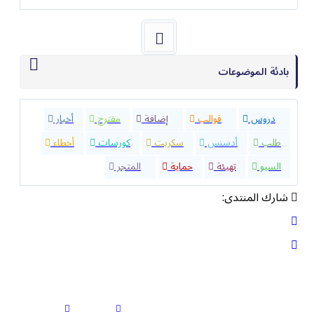
بادئة الموضوعات
32
دروس
40
قوالب
23
إضافة
4
مقترح
9
أخبار
8
طلب
1
أدسنس
0
سكربت
5
كورسات
1
أخطاء
8
السيو
2
تهيئة
5
حماية
10
المتجر
شارك المنتدى: