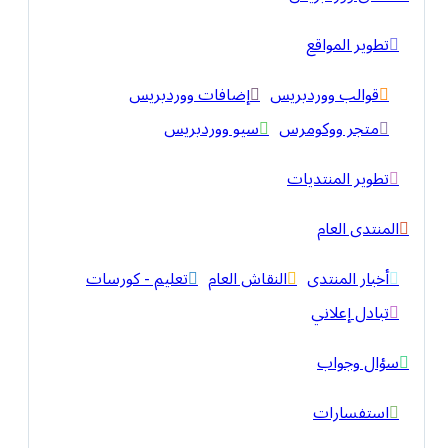
تطوير المواقع
قوالب ووردبريس
إضافات ووردبريس
متجر ووكومرس
سيو ووردبريس
تطوير المنتديات
المنتدى العام
أخبار المنتدى
النقاش العام
تعليم - كورسات
تبادل إعلاني
سؤال وجواب
استفسارات