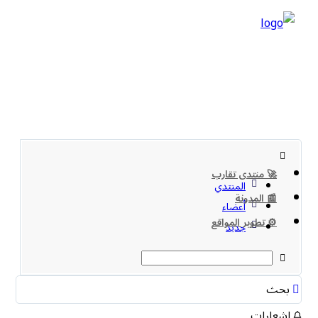
🚀 منتدى تقارب
المنتدي
📰 المدونة
أعضاء
⚙️ تطوير المواقع
جديد
بحث
اشعارات