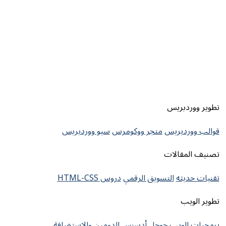
تطوير ووردبريس
قوالب ووردبريس
متجر ووكومرس
سيو ووردبريس
تصنيف المقالات
تقنيات حديثه
التسويق الرقمي
دروس HTML-CSS
تطوير الويب
برمجيات الويب
جوجل أدسنس
الدومين والإستضافة