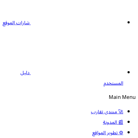
شارات الموقع
دليل
المستخدم
Main Men
🚀 منتدى تقارب
📰 المدونة
⚙️ تطوير المواقع