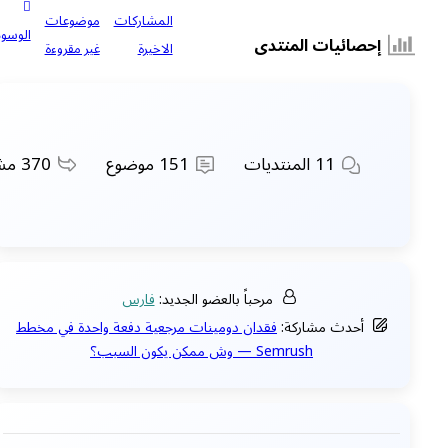
المشاركات
موضوعات
الوسوم
إحصائيات المنتدى
الاخيرة
غير مقروءة
11
المنتديات
151
موضوع
370
مشا
مرحباً بالعضو الجديد:
فارس
أحدث مشاركة:
فقدان دومينات مرجعية دفعة واحدة في مخطط
Semrush — وش ممكن يكون السبب؟